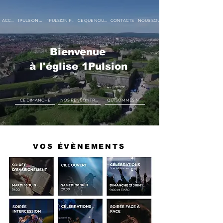
ACCUEIL
1PULSION BESANCON
1PULSION PONTARLIER
CE QUE NOUS CROYONS
CONTACTS
Bienvenue
à l'église 1Pulsion
CE DIMANCHE
NOS RENCONTRES
QUI SOMMES NOUS ?
VOS ÉVÈNEMENTS