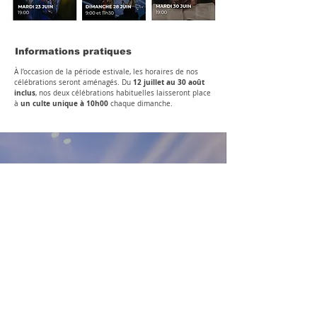
Informations pratiques
À l’occasion de la période estivale, les horaires de nos
12 juillet au 30 août
célébrations seront aménagés. Du
inclus
, nos deux célébrations habituelles laisseront place
un culte unique à 10h00
à
chaque dimanche.
Notre vision
Ce que nous désirons avant tout, c’est que vous puissiez
découvrir l’intimité de Dieu et entrer en communion
avec Lui. 🕊️
Que vous puissiez expérimenter son amour dans les
différents domaines de votre vie.
L’Eglise 1pulsion de Besançon vous ouvre ses portes lors
de ses temps de célébrations.
Elle se veut être pertinente, créative et généreuse, une
église près de chez vous. Elle désire par son message et
son action, restaurer l’image du christianisme auprès de
la société.
Son message est un message d’espoir et d’amour de
Jésus-Christ ✝️.