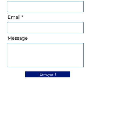
Email
Message
Envoyer !
124 bis rue de Belfort, 25000
07 60 60 92 81
contact@add-besancon.org