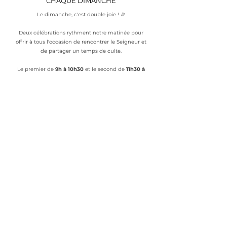
CHAQUE DIMANCHE
Le dimanche, c'est double joie ! 🎉
Deux célébrations rythment notre matinée pour
offrir à tous l'occasion de rencontrer le Seigneur et
de partager un temps de culte.
Le premier de
9h à 10h30
et le second de
11h30 à
13h
.
Adresse
124 bis rue de Belfort, 25000,
Besancon
Contact
07 60 60 92 81
Horaires
Mardi :
19h00
Dimanche :
9h00 / 11h30